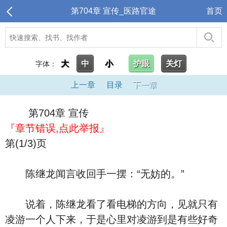
第704章 宣传_医路官途
首页
大
中
小
护眼
关灯
字体：
上一章
目录
下一章
第704章 宣传
『章节错误,点此举报』
第(1/3)页
陈继龙闻言收回手一摆：“无妨的。”
说着，陈继龙看了看电梯的方向，见就只有
凌游一个人下来，于是心里对凌游到是有些好奇