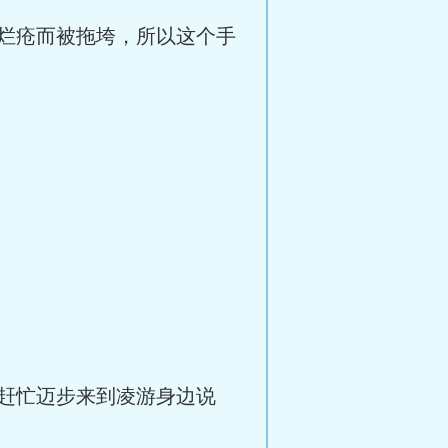
烂疮而被拖垮，所以这个手
赶忙迈步来到凌游身边说