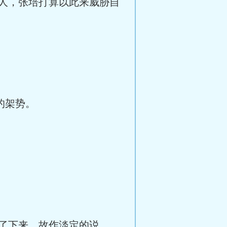
人，张培打算以此来威胁自
的架势。
了下来，故作淡定的说