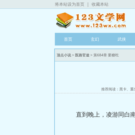
将本站设为首页
|
收藏本站
首页
玄幻
武侠
顶点小说
>
医路官途
> 第684章 要糖吃
推荐阅读：
黑卡
、
重
直到晚上，凌游同白南知