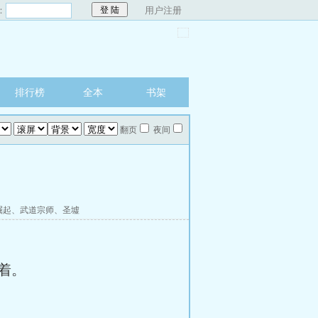
：
用户注册
排行榜
全本
书架
翻页
夜间
崛起
、
武道宗师
、
圣墟
着。