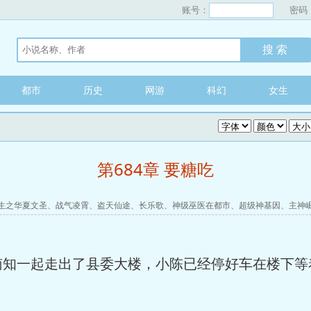
账号：
密码
都市
历史
网游
科幻
女生
第684章 要糖吃
生之华夏文圣
、
战气凌霄
、
盗天仙途
、
长乐歌
、
神级巫医在都市
、
超级神基因
、
主神
一起走出了县委大楼，小陈已经停好车在楼下等