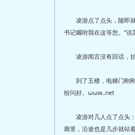
凌游点了点头，随即就见
书记嘱咐我在这等您。”说
凌游闻言没有回话，抬脚
到了五楼，电梯门刚刚打
纷问好。ωωw..net
凌游对几人点了点头：“
廊里，沿途也是几步就站