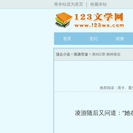
将本站设为首页
|
收藏本站
首页
玄幻
武侠
顶点小说
>
医路官途
> 第662章 精神落实
推荐阅读：
黑卡
、
重
凌游随后又问道：“她在