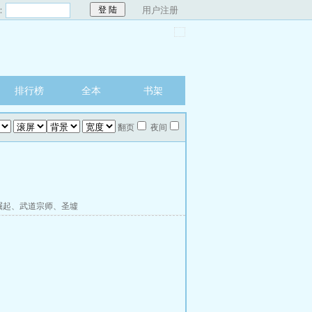
：
用户注册
排行榜
全本
书架
翻页
夜间
崛起
、
武道宗师
、
圣墟