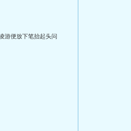
凌游便放下笔抬起头问