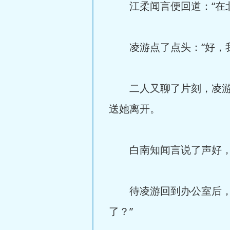
江柔闻言便回道：“在北
凌游点了点头：“好，我
二人又聊了片刻，凌游便
送她离开。
白南知闻言说了声好，江
待凌游回到办公室后，过
了？”