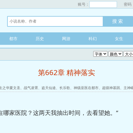
账号：
密码
都市
历史
网游
科幻
女生
第662章 精神落实
生之华夏文圣
、
战气凌霄
、
盗天仙途
、
长乐歌
、
神级巫医在都市
、
超级神基因
、
主神
哪家医院？这两天我抽出时间，去看望她。”