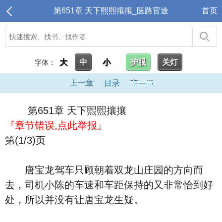
第651章 天下熙熙攘攘_医路官途
首页
大
中
小
护眼
关灯
字体：
上一章
目录
下一章
第651章 天下熙熙攘攘
『章节错误,点此举报』
第(1/3)页
唐宝龙驾车只顾朝着双龙山庄园的方向而
去，司机小陈的车速和车距保持的又非常恰到好
处，所以并没有让唐宝龙生疑。