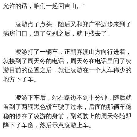
允许的话，咱们一起回吉山。”
凌游点了点头，随后又和郑广平迈步来到了
病房门口，道了句别之后，就下楼去了。
凌游打了一辆车，正朝雾溪山方向行进着，
就接到了周天冬的电话，周天冬在电话里问了凌
游目前的位置之后，就让凌游在一个人车稀少的
地方下了车。
凌游下车后，站在路边不到十分钟，随后就
看到了两辆黑色轿车驶了过来，后面的那辆车稳
稳的停在了凌游的身前，副驾驶上的周天冬随即
降下了车窗，然后示意凌游上车。