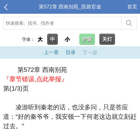
第572章 西南别苑_医路官途
首页
大
中
小
护眼
关灯
字体：
上一章
目录
下一章
第572章 西南别苑
『章节错误,点此举报』
第(1/3)页
凌游听到秦老的话，也没多问，只是答应
道：“好的秦爷爷，我安顿一下何老这边就立刻赶
过去。”