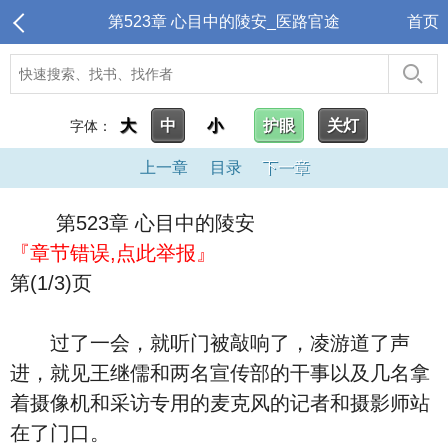
第523章 心目中的陵安_医路官途
首页
大
中
小
护眼
关灯
字体：
上一章
目录
下一章
第523章 心目中的陵安
『章节错误,点此举报』
第(1/3)页
过了一会，就听门被敲响了，凌游道了声
进，就见王继儒和两名宣传部的干事以及几名拿
着摄像机和采访专用的麦克风的记者和摄影师站
在了门口。