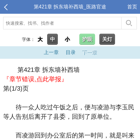
第421章 拆东墙补西墙_医路官途
首页
大
中
小
护眼
关灯
字体：
上一章
目录
下一章
第421章 拆东墙补西墙
『章节错误,点此举报』
第(1/3)页
待一众人吃过午饭之后，便与凌游与李玉民
等人告别后离开了县委，回到了原单位。
而凌游回到办公室后的第一时间，就是叫来