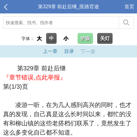
第329章 前赴后继_医路官途
首页
大
中
小
护眼
关灯
字体：
上一章
目录
下一章
第329章 前赴后继
『章节错误,点此举报』
第(1/3)页
凌游一听，在为几人感到高兴的同时，也才
真的发现，自己真是这么长时间以来，都忙的没
有和柳山镇的这些老搭档们联系了，竟然发生了
这么多变化自己都不知道。