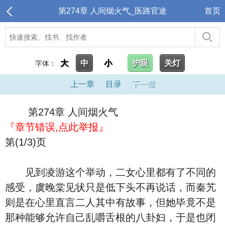
第274章 人间烟火气_医路官途
首页
大
中
小
护眼
关灯
字体：
上一章
目录
下一章
第274章 人间烟火气
『章节错误,点此举报』
第(1/3)页
见到凌游这个举动，二女心里都有了不同的
感受，虞晚棠见状只是低下头不再说话，而秦艽
则是在心里直言二人其中有故事，但她毕竟不是
那种能够允许自己乱嚼舌根的八卦妇，于是也闭