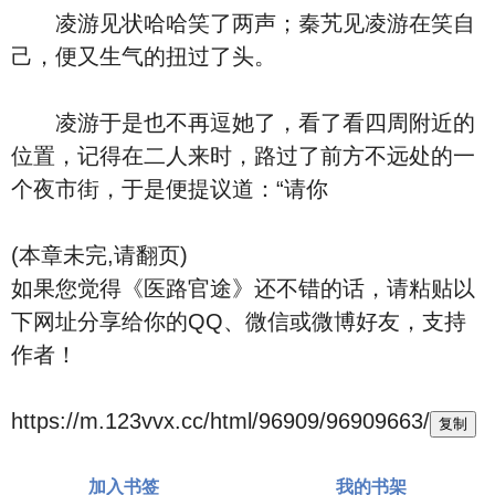
凌游见状哈哈笑了两声；秦艽见凌游在笑自
己，便又生气的扭过了头。
凌游于是也不再逗她了，看了看四周附近的
位置，记得在二人来时，路过了前方不远处的一
个夜市街，于是便提议道：“请你
(本章未完,请翻页)
如果您觉得《医路官途》还不错的话，请粘贴以
下网址分享给你的QQ、微信或微博好友，支持
作者！
https://m.123vvx.cc/html/96909/96909663/
复制
加入书签
我的书架