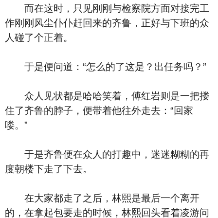
而在这时，只见刚刚与检察院方面对接完工
作刚刚风尘仆仆赶回来的齐鲁，正好与下班的众
人碰了个正着。
于是便问道：“怎么的了这是？出任务吗？”
众人见状都是哈哈笑着，傅红岩则是一把搂
住了齐鲁的脖子，便带着他往外走去：“回家
喽。”
于是齐鲁便在众人的打趣中，迷迷糊糊的再
度朝楼下走了下去。
在大家都走了之后，林熙是最后一个离开
的，在拿起包要走的时候，林熙回头看着凌游问