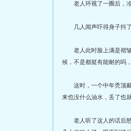
老人环视了一圈后，冷哼
几人闻声吓得身子抖了
老人此时脸上满是褶皱的
候，不是都挺有能耐的吗，
这时，一个中年秃顶戴着
来也没什么油水，丢了也就丢
老人听了这人的话后怒目