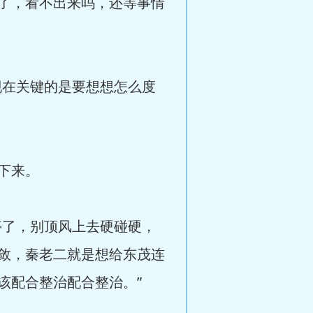
了，看不出来吗，还等事情
在关键的是要想想怎么度
下来。
了，别顶风上去硬碰硬，
敛，秦老二就是想给东茂连
该配合整治配合整治。”