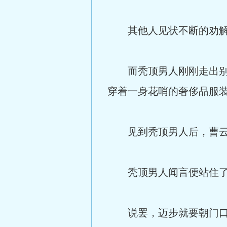
其他人见状不断的劝解着
而秃顶男人刚刚走出别墅
穿着一身花哨的奢侈品服
见到秃顶男人后，曹云飞
秃顶男人闻言便站住了脚
说罢，迈步就要朝门口停