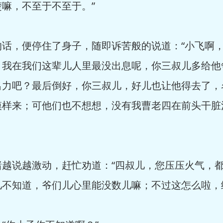
嘛，不至于不至于。”
，便停住了身子，随即诉苦般的说道：“小飞啊，
，我在我们这辈儿人里最没出息呢，你三叔儿多给他
出力吧？最后倒好，你三叔儿，好儿也让他得去了，
模样来；可他们也不想想，没有我曹老四在前头干脏
说越激动，赶忙劝道：“四叔儿，您压压火气，都
儿不知道，爷们儿心里能没数儿嘛；不过这怎么啦，