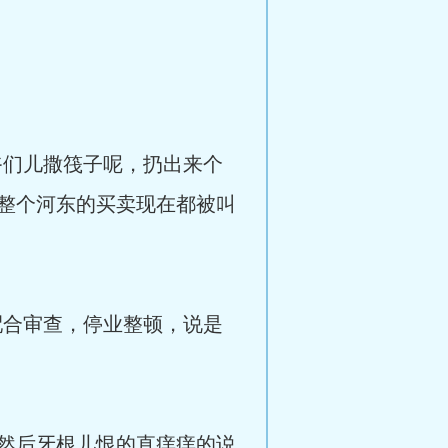
们儿撒筏子呢，扔出来个
整个河东的买卖现在都被叫
合审查，停业整顿，说是
然后牙根儿恨的直痒痒的说