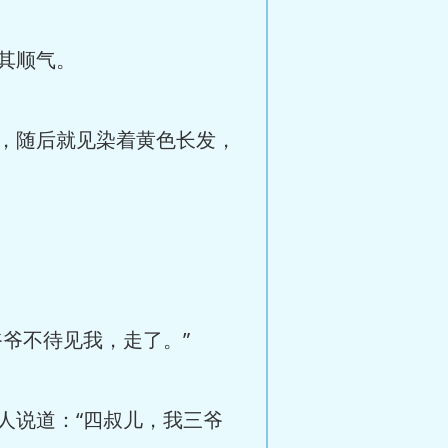
其顺气。
，随后就见染着黄色长发，
爷不待见我，走了。”
说道：“四叔儿，我三爷