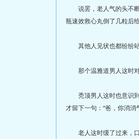
说罢，老人气的头不断向
瓶速效救心丸倒了几粒后
其他人见状也都纷纷站起
那个温雅道男人这时对那
秃顶男人这时也意识到了
才留下一句：“爸，你消消
老人这时缓了过来，口中