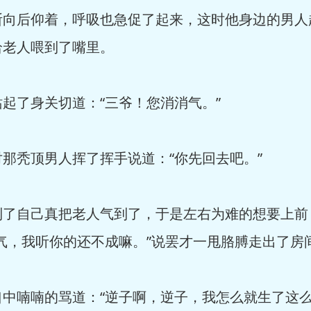
后仰着，呼吸也急促了起来，这时他身边的男人
给老人喂到了嘴里。
了身关切道：“三爷！您消消气。”
秃顶男人挥了挥手说道：“你先回去吧。”
自己真把老人气到了，于是左右为难的想要上前
气，我听你的还不成嘛。”说罢才一甩胳膊走出了房
喃喃的骂道：“逆子啊，逆子，我怎么就生了这么