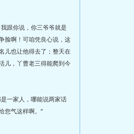
我跟你说，你三爷爷就是
争脸啊！可咱凭良心说，这
名儿也让他得去了；整天在
活儿，丫曹老三得能爬到今
是一家人，哪能说两家话
给您气这样啊。”