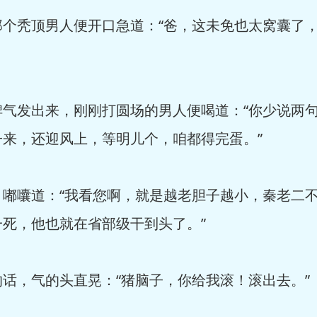
秃顶男人便开口急道：“爸，这未免也太窝囊了，
发出来，刚刚打圆场的男人便喝道：“你少说两句
来，还迎风上，等明儿个，咱都得完蛋。”
囔道：“我看您啊，就是越老胆子越小，秦老二不
死，他也就在省部级干到头了。”
，气的头直晃：“猪脑子，你给我滚！滚出去。”