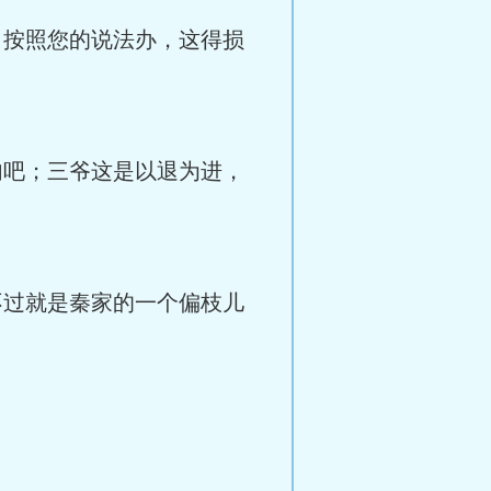
按照您的说法办，这得损
吧；三爷这是以退为进，
过就是秦家的一个偏枝儿