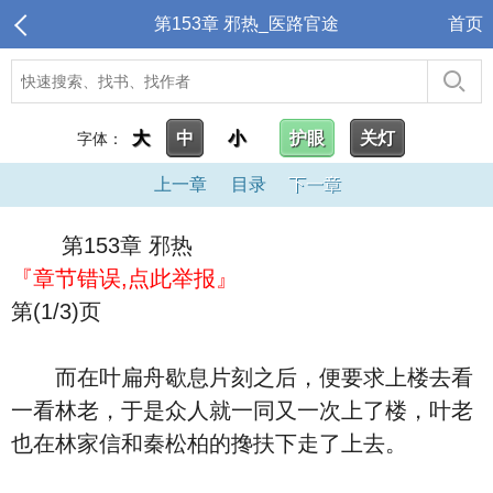
第153章 邪热_医路官途
首页
大
中
小
护眼
关灯
字体：
上一章
目录
下一章
第153章 邪热
『章节错误,点此举报』
第(1/3)页
而在叶扁舟歇息片刻之后，便要求上楼去看
一看林老，于是众人就一同又一次上了楼，叶老
也在林家信和秦松柏的搀扶下走了上去。