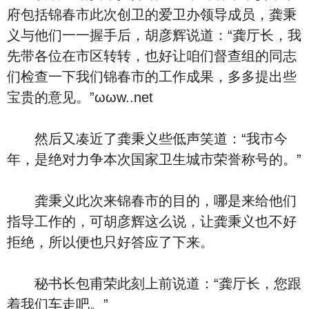
府包括锦春市此次创卫的爱卫办领导成员，龚秉
义与他们一一握手后，胡彦辉说道：“龚厅长，我
先带各位在市区转转，也好让咱们督查组的同志
们检查一下我们锦春市的工作成果，多多提出些
宝贵的意见。”ωωw..net
然后又凑近了龚秉义些低声笑道：“我市今
年，是绝对力争本次国家卫生城市荣誉称号的。”
龚秉义此次来锦春市的目的，哪是来给他们
指导工作的，可胡彦辉这么说，让龚秉义也不好
拒绝，所以便也只好答应了下来。
秘书长包甫荣此刻上前说道：“龚厅长，您跟
着我们车走吧。”