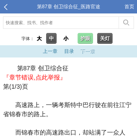
第87章 创卫综合征_医路官途
首页
大
中
小
护眼
关灯
字体：
上一章
目录
下一章
第87章 创卫综合征
『章节错误,点此举报』
第(1/3)页
高速路上，一辆考斯特中巴行驶在前往江宁
省锦春市的路上。
而锦春市的高速路出口，却站满了一众人