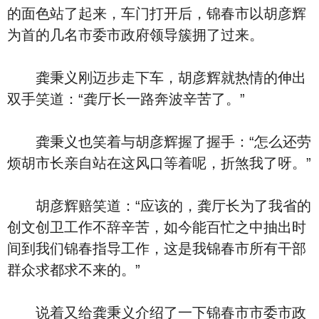
的面色站了起来，车门打开后，锦春市以胡彦辉
为首的几名市委市政府领导簇拥了过来。
龚秉义刚迈步走下车，胡彦辉就热情的伸出
双手笑道：“龚厅长一路奔波辛苦了。”
龚秉义也笑着与胡彦辉握了握手：“怎么还劳
烦胡市长亲自站在这风口等着呢，折煞我了呀。”
胡彦辉赔笑道：“应该的，龚厅长为了我省的
创文创卫工作不辞辛苦，如今能百忙之中抽出时
间到我们锦春指导工作，这是我锦春市所有干部
群众求都求不来的。”
说着又给龚秉义介绍了一下锦春市市委市政