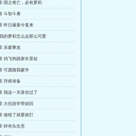
章 国之将亡，必有萝莉
章 斗智斗勇
章 昨日顽童今复来
 我的萝莉怎么会那么可爱
章 东窗事发
章 鸡飞狗跳家长里短
章 可愿随我蒙学
章 拜师准备
章 我这一关算你过了
章 大伯游学带妞回
章 做错了就要挨打
章 碎布头生意