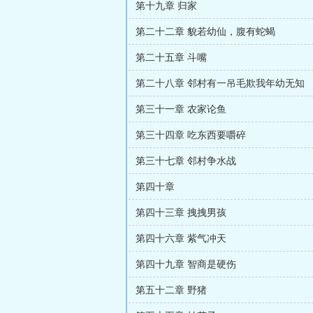
第十九章 归家
第二十二章 貌若幼仙，腹有蛇蝎
第二十五章 斗嘴
第二十八章 邻村有一吊毛欺我年幼无知
第三十一章 农家论鱼
第三十四章 吃东西要嚼碎
第三十七章 邻村争水战
第四十章
第四十三章 拽拽男孩
第四十六章 紫气冲天
第四十九章 智商是硬伤
第五十二章 野猪