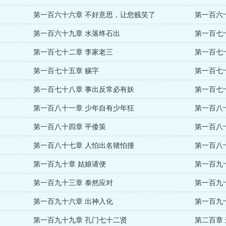
第一百六十六章 不好意思，让您贱笑了
第一百六
第一百六十九章 水落终石出
第一百七
第一百七十二章 李家老三
第一百七
第一百七十五章 赐字
第一百七
第一百七十八章 事出反常必有妖
第一百七
第一百八十一章 少年自有少年狂
第一百八
第一百八十四章 平倭策
第一百八
第一百八十七章 人怕出名猪怕撞
第一百八
第一百九十章 姑娘请便
第一百九
第一百九十三章 泰然应对
第一百九
第一百九十六章 出神入化
第一百九
第一百九十九章 孔门七十二贤
第二百章