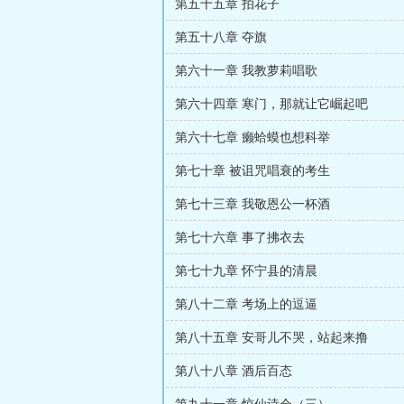
第五十五章 拍花子
第五十八章 夺旗
第六十一章 我教萝莉唱歌
第六十四章 寒门，那就让它崛起吧
第六十七章 癞蛤蟆也想科举
第七十章 被诅咒唱衰的考生
第七十三章 我敬恩公一杯酒
第七十六章 事了拂衣去
第七十九章 怀宁县的清晨
第八十二章 考场上的逗逼
第八十五章 安哥儿不哭，站起来撸
第八十八章 酒后百态
第九十一章 惊仙诗会（三）