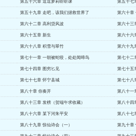
第五十六章 逗逗萝莉听听课
第五十七
第五十九章 走吧，该我们拯救世界了
第六十章
第六十二章 高利贷风波
第六十三
第六十五章 新生
第六十六
第六十八章 积雪与翠竹
第六十九
第七十一章 一朝被蛇咬，处处闻啼鸟
第七十二
第七十四章 图穷匕见
第七十五
第七十七章 怀宁县城
第七十八
第八十章 你奏开
第八十一
第八十三章 发榜（贺端午求收藏）
第八十四
第八十六章 某下河朱平安
第八十七
第八十九章 惊仙诗会（一）
第九十章
第九十二章 惊仙诗会（四）
第九十三