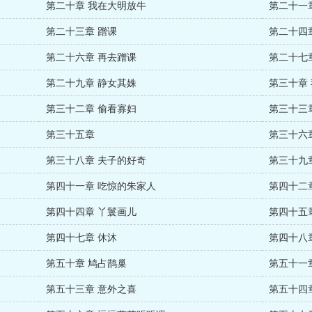
第二十章 我在大明放牛
第二十一
第二十三章 蹭课
第二十四
第二十六章 再去蹭课
第二十七
第二十九章 静女其姝
第三十章
第三十二章 偷看寡妇
第三十三
第三十五章
第三十六
第三十八章 夫子的好奇
第三十九
第四十一章 吃惊的朱家人
第四十二
第四十四章 丫鬟画儿
第四十五
第四十七章 休沐
第四十八
第五十章 鸠占鹊巢
第五十一
第五十三章 意外之喜
第五十四