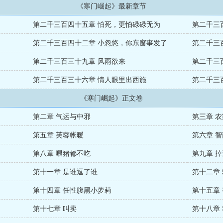
《寒门崛起》最新章节
第二千三百四十五章 怕死，更怕碌碌无为
第二千三
第二千三百四十二章 小忽悠，你东窗事发了
第二千三
第二千三百三十九章 风雨欲来
第二千三
第二千三百三十六章 情人眼里出西施
第二千三
《寒门崛起》正文卷
第二章 气运与中邪
第三章 
第五章 芙蓉帐暖
第六章 
第八章 喂猪都不吃
第九章 
第十一章 是谁逗了谁
第十二章
第十四章 任性腹黑小萝莉
第十五章
第十七章 叫卖
第十八章