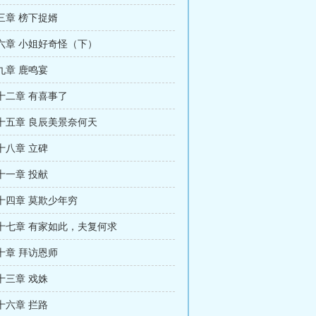
三章 榜下捉婿
六章 小姐好奇怪（下）
九章 鹿鸣宴
十二章 有喜事了
十五章 良辰美景奈何天
十八章 立碑
十一章 投献
十四章 莫欺少年穷
十七章 有家如此，夫复何求
十章 拜访恩师
十三章 戏姝
十六章 拦路