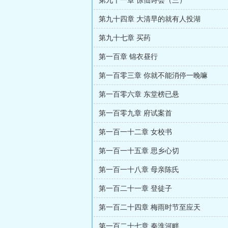
第九十四章 大清早的就有人投湖
第九十七章 买药
第一百章 锦衣昼行
第一百零三章 你就不能消停一晚嘛
第一百零六章 东堂榜已悬
第一百零九章 府试案首
第一百一十二章 女校书
第一百一十五章 思乡心切
第一百一十八章 母亲陈氏
第一百二十一章 登徒子
第一百二十四章 梅雨时节至应天
第一百二十七章 秦淮河畔