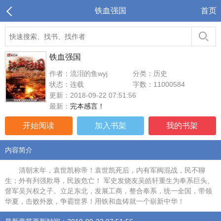
铁血强国
首页
铁血强国
作者：流泪的鱼wyj
分类：历史
状态：连载
字数：11000584
更新：2018-09-22 07:51:56
最新：
完本感言！
开始阅读
加入书架
我的书架
内容简介
清朝末年，袁世凯称帝！袁世凯死后，内有军阀混战，民不聊
生；外有列强欺辱，民族危亡！ 军史发烧友吴皓轩重生为奉系巨头、
督军吴兴权之子。立足东北，发展工商，整合奉系，统一全国，带领
华夏，击败外敌，争霸世界！用铁和血铸就一个崭新中华！