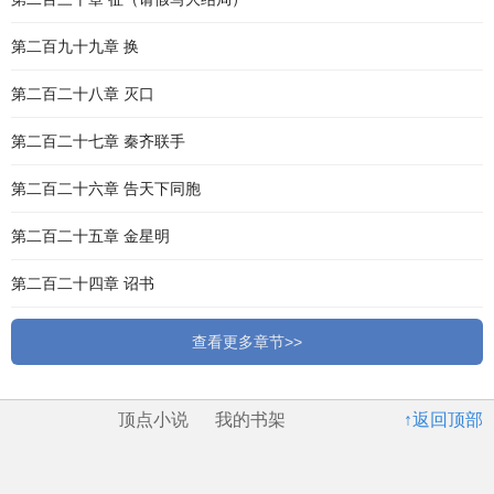
第二百九十九章 换
第二百二十八章 灭口
第二百二十七章 秦齐联手
第二百二十六章 告天下同胞
第二百二十五章 金星明
第二百二十四章 诏书
查看更多章节>>
顶点小说
我的书架
↑返回顶部