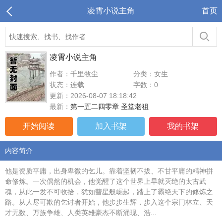
凌霄小说主角
首页
凌霄小说主角
作者：千里牧尘
分类：女生
状态：连载
字数：0
更新：2026-08-07 18:18:42
最新：
第一五二四零章 圣堂老祖
开始阅读
加入书架
我的书架
内容简介
他是资质平庸，出身卑微的乞儿。靠着坚韧不拔、不甘平庸的精神拼
命修炼。一次偶然的机会，他觉醒了这个世界上早就灭绝的太古武
魂，从此一发不可收拾，犹如彗星般崛起，踏上了霸绝天下的修炼之
路。从人尽可欺的乞讨者开始，他步步生辉，步入这个宗门林立、天
才无数、万族争雄、人类英雄豪杰不断涌现、浩...