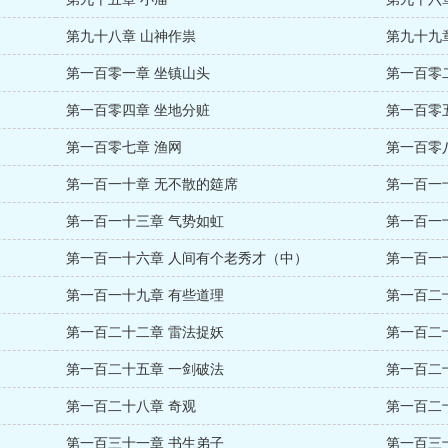
第九十八章 山神作祟
第九十九
第一百零一章 坐镇山头
第一百零
第一百零四章 坐地分赃
第一百零
第一百零七章 渔网
第一百零
第一百一十章 无不散的筵席
第一百一
第一百一十三章 气势如虹
第一百一
第一百一十六章 人间有个老秀才（中）
第一百一
第一百一十九章 有些道理
第一百二
第一百二十二章 雷法捉妖
第一百二
第一百二十五章 一剑破法
第一百二
第一百二十八章 奇观
第一百二
第一百三十一章 书生弟子
第一百三