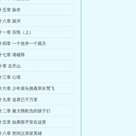
十五章 振衣
十八章 拔河
十一章 百怪（上）
十四章 一个坐井一个观天
十七章 请破阵
十章 去开山
十三章 心境
十六章 少年肩头挑着草长莺飞
十九章 送君已千万里
十二章 被大隋欺负的孩子们
十五章 如果陈平安在这里
十八章 世间父亲皆英雄