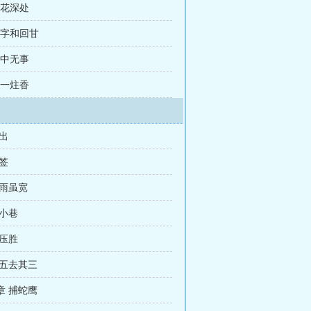
百花深处
借字和回甘
山中无事
起一炷香
出
签
天雨虽宽
 小巷
 压胜
 五去其三
章 捕蛇鹰