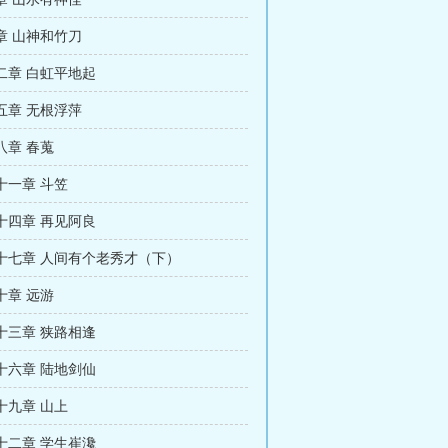
章 山神和竹刀
二章 白虹平地起
五章 无根浮萍
八章 春蒐
十一章 斗笠
十四章 再见阿良
十七章 人间有个老秀才（下）
十章 远游
十三章 狭路相逢
十六章 陆地剑仙
十九章 山上
十二章 学生崔瀺