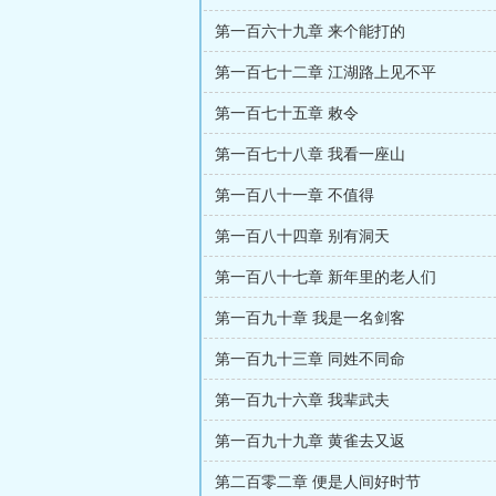
第一百六十九章 来个能打的
第一百七十二章 江湖路上见不平
第一百七十五章 敕令
第一百七十八章 我看一座山
第一百八十一章 不值得
第一百八十四章 别有洞天
第一百八十七章 新年里的老人们
第一百九十章 我是一名剑客
第一百九十三章 同姓不同命
第一百九十六章 我辈武夫
第一百九十九章 黄雀去又返
第二百零二章 便是人间好时节