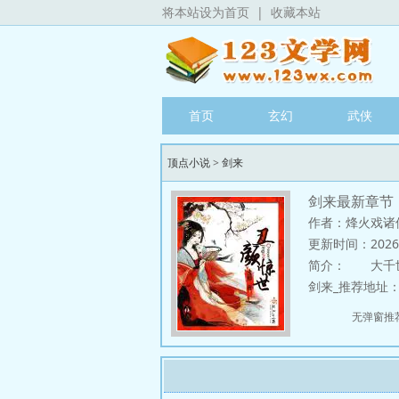
将本站设为首页
|
收藏本站
首页
玄幻
武侠
顶点小说
>
剑来
剑来最新章节
作者：烽火戏诸
更新时间：2026-08
简介：
大千世界
剑来_推荐地址：http
无弹窗推