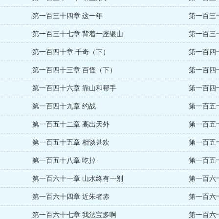
第一百三十四章 这一年
第一百三
第一百三十七章 背着一座银山
第一百三
第一百四十章 千奇（下）
第一百四
第一百四十三章 百怪（下）
第一百四
第一百四十六章 靠山和帮手
第一百四
第一百四十九章 约战
第一百五
第一百五十二章 高出天外
第一百五
第一百五十五章 相谈甚欢
第一百五
第一百五十八章 吃掉
第一百五
第一百六十一章 山水终有一别
第一百六
第一百六十四章 近朱者赤
第一百六
第一百六十七章 我法宝多啊
第一百六