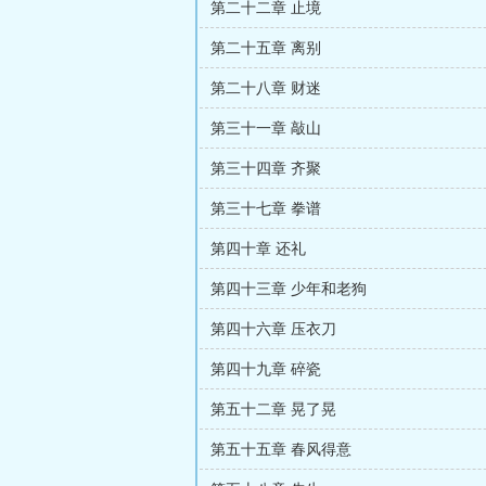
第二十二章 止境
第二十五章 离别
第二十八章 财迷
第三十一章 敲山
第三十四章 齐聚
第三十七章 拳谱
第四十章 还礼
第四十三章 少年和老狗
第四十六章 压衣刀
第四十九章 碎瓷
第五十二章 晃了晃
第五十五章 春风得意