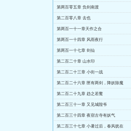
第两百零五章 负剑南渡
第二百零八章 去也
第两百一十一章天作之合
第两百一十四章 风雨夜行
第两百一十七章 剑仙
第二百二十章 山水印
第二百二十三章 小街一战
第二百二十六章 匣有两剑，降妖除魔
第二百二十九章 趋之若鹜
第二百三十一章 又见城隍爷
第二百三十四章 夜宿古寺有妖气
第二百三十七章 小暑过后，春风犹在