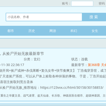
账号：
密码
都市
历史
网游
科幻
女生
，从捡尸开始无敌最新章节
分类：玄幻
状态：连载
-30 22:36:17
最新章节：
第368章 
局+捡尸成神+杀伐果断+复仇女帝+快节奏爽文】 丁浩魂穿异世，成了
了天道捡尸系统，可以从尸体上捡取各种掉落的事物。 于是，丁浩开始起
恭喜宿主捡取到荒古圣体
开始无敌_推荐地址：https://123vvx.cc/html/30158/30158853/
、
重生之华夏文圣
、
战气凌霄
、
盗天仙途
、
长乐歌
、
神级巫医在都市
、
超级神基因
、
主