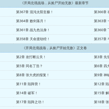
《开局北境战场，从捡尸开始无敌》最新章节
第367章 混沌太阳玄极！
第366章
第364章 败剑落月！
第363章
第361章 战九色法身！
第360章
第358章 天命渡劫经！
第357章
《开局北境战场，从捡尸开始无敌》正文卷
第2章 攻打断云关！
第3章 先
第5章 同名丁浩？
第6章 四
第8章 张大虎的报复！
第9章 神
第11章 陷阵营！
第12章
第14章 破军！
第15章 
第17章 陷阵之功！
第18章 