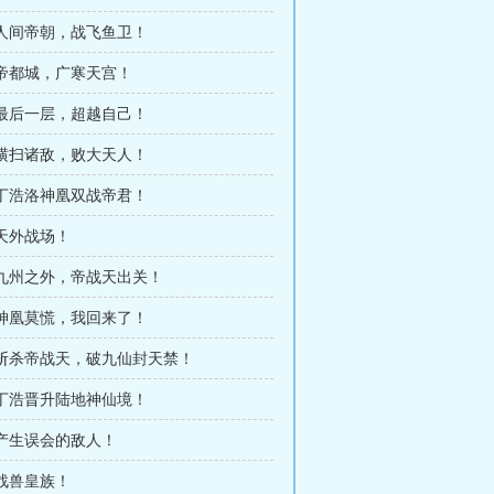
 人间帝朝，战飞鱼卫！
 帝都城，广寒天宫！
 最后一层，超越自己！
 横扫诸敌，败大天人！
 丁浩洛神凰双战帝君！
 天外战场！
 九州之外，帝战天出关！
 神凰莫慌，我回来了！
章 斩杀帝战天，破九仙封天禁！
 丁浩晋升陆地神仙境！
 产生误会的敌人！
 战兽皇族！