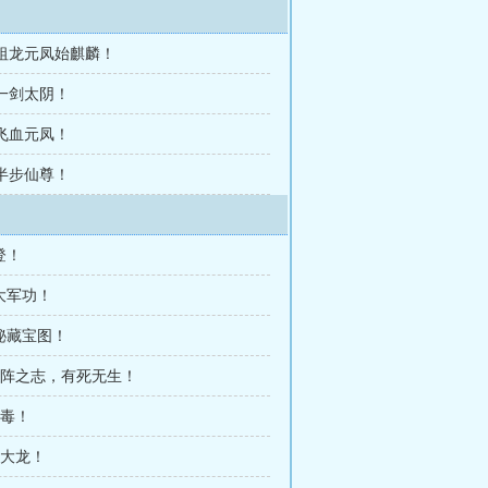
 祖龙元凤始麒麟！
 一剑太阴！
 飞血元凤！
 半步仙尊！
登！
大军功！
秘藏宝图！
 陷阵之志，有死无生！
解毒！
张大龙！