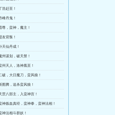
 丁浩赶至！
 丹峰丹鬼！
 霸尊，蛮神，魔主！
 盟友背叛！
 补天仙丹成！
 魔州谋划，破天禁！
 蛮州天人，洛神凰至！
章 二破，大日魔刀，蛮风狼！
 斩图腾，追杀蛮风狼！
 天罡八部主，入蛮神宫！
章 蛮神炼血真经，蛮神拳，蛮神法相！
 蛮神法相斗群妖！