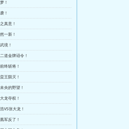
做梦！
夜袭！
火之真意！
焕然一新！
真武境！
十二道金牌诏令！
城前终斩将！
北蛮王陨灭！
夏未央的野望！
张大龙夺权！
丁浩VS张大龙！
神凰军反了！