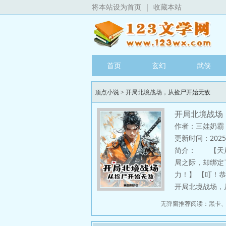
将本站设为首页
|
收藏本站
首页
玄幻
武侠
顶点小说
>
开局北境战场，从捡尸开始无敌
开局北境战场
作者：三娃奶霸
更新时间：2025-11
简介：
【天崩开
局之际，却绑定
力！】 【叮！
开局北境战场，从捡尸
无弹窗推荐阅读：
黑卡