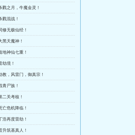
 杀戮之月，牛魔金灵！
 杀戮混战！
 同修无极仙经！
 大黑天魔神！
 陆地神仙七重！
 雷劫境！
 劫教，风雷门，御真宗！
 战青尸族！
 第二关考核！
 死亡危机降临！
 丁浩再度雷劫！
 晋升筑基真人！