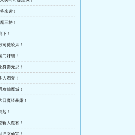
魔将来袭！
除魔三榜！
 跪下！
 败司徒凌风！
 魔门奸细！
 化身秦无忌！
 步入圈套！
 再攻仙魔城！
 大日魔经暴露！
 剑起！
 逆斩人魔君！
 回归玄仙宗！