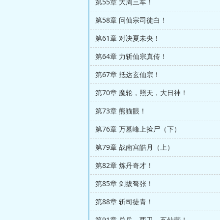
第55章 大周三军！
第58章 问仙宗司徒白！
第61章 对决夏未央！
第64章 力斩仙宗真传！
第67章 抵达玄仙宗！
第70章 魔轮，照天，大日神！
第73章 熊猫眼！
第76章 万墓峰上捡尸（下）
第79章 战南宫皓月（上）
第82章 炼丹奇才！
第85章 剑拔弩张！
第88章 斩司徒青！
第91章 总兵，两卫，五仙营！