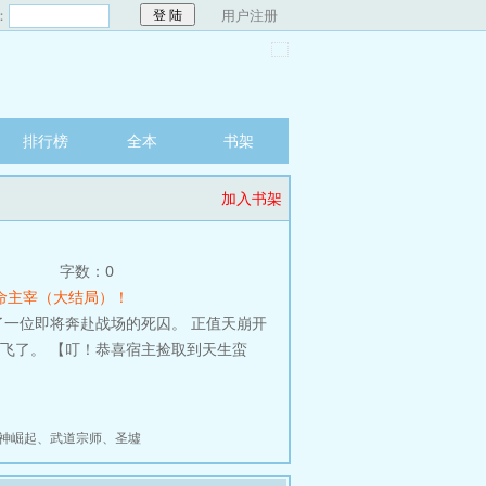
：
用户注册
排行榜
全本
书架
加入书架
字数：0
天命主宰（大结局）！
一位即将奔赴战场的死囚。 正值天崩开
飞了。 【叮！恭喜宿主捡取到天生蛮
神崛起
、
武道宗师
、
圣墟