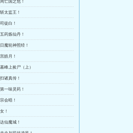
大周亡国之危！
刀斩太监王！
战司徒白！
求五药炼仙丹！
大日魔轮神照经！
南宫皓月！
 万墓峰上捡尸（上）
剑扫诸真传！
获第一味灵药！
五宗会晤！
丑女！
抵达仙魔城！
 夏未央与司徒凌风！