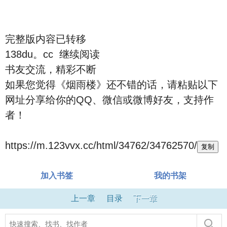
完整版内容已转移
138du。cc 继续阅读
书友交流，精彩不断
如果您觉得《烟雨楼》还不错的话，请粘贴以下
网址分享给你的QQ、微信或微博好友，支持作
者！
https://m.123vvx.cc/html/34762/34762570/
复制
加入书签
我的书架
上一章
目录
下一章