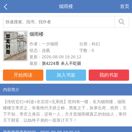
烟雨楼
首页
烟雨楼
作者：一夕烟雨
分类：科幻
状态：连载
字数：0
更新：2026-08-09 19:26:12
最新：
第4224章 杀人不眨眼
开始阅读
加入书架
我的书架
内容简介
【传统玄幻+剑道+非后宫+无系统】世间有一楼，名为烟雨楼，烟雨
楼楼主李庆之，有着绝代天骄之称，黑夜之下，执掌生死，然而，天
下不知，李庆之身后，还有一人，方才是烟雨楼真正的创始人，掌控
天下财富，以纨绔子弟的一面算计天下！