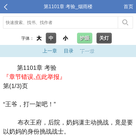
第1101章 考验_烟雨楼
首页
大
中
小
护眼
关灯
字体：
上一章
目录
下一章
第1101章 考验
『章节错误,点此举报』
第(1/3)页
“王爷，打一架吧！”
布衣王府，后院，奶妈潇主动挑战，竟是要
以奶妈的身份挑战战士。