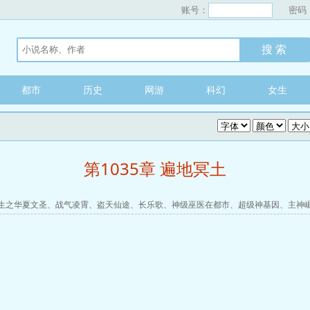
账号：
密码
都市
历史
网游
科幻
女生
第1035章 遍地冥土
生之华夏文圣
、
战气凌霄
、
盗天仙途
、
长乐歌
、
神级巫医在都市
、
超级神基因
、
主神