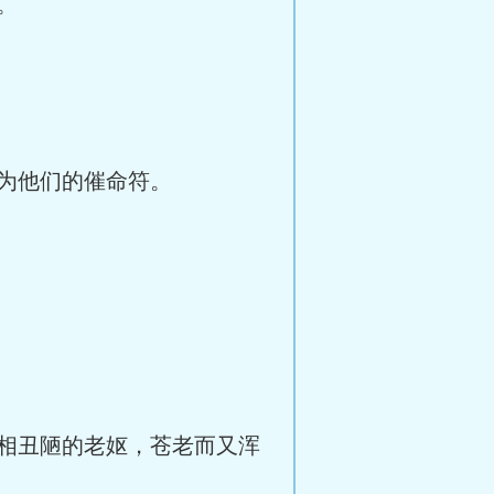
。
为他们的催命符。
相丑陋的老妪，苍老而又浑