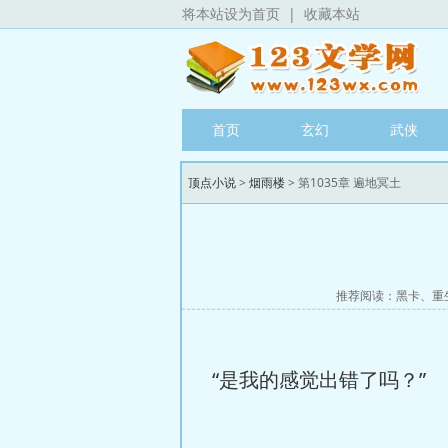
将本站设为首页
|
收藏本站
首页
玄幻
武侠
顶点小说
>
烟雨楼
> 第1035章 遍地冥土
推荐阅读：
黑卡
、
重
“是我的感觉出错了吗？”