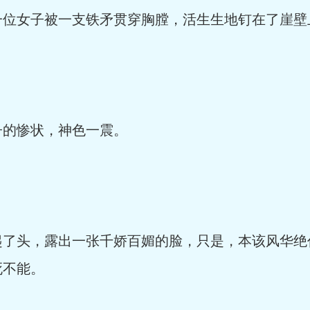
女子被一支铁矛贯穿胸膛，活生生地钉在了崖壁
的惨状，神色一震。
头，露出一张千娇百媚的脸，只是，本该风华绝
死不能。