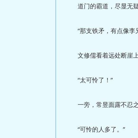
道门的霸道，尽显无
“那支铁矛，有点像李兄
文修儒看着远处断崖上
“太可怜了！”
一旁，常昱面露不忍之
“可怜的人多了。”