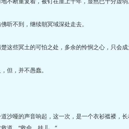
不断重复着，被钉在崖上千年，显然已十分虚弱
佛听不到，继续朝冥域深处走去。
这些冥土的可怕之处，多余的怜悯之心，只会成
，但，并不愚蠢。
沙哑的声音响起，这一次，是一个衣衫褴褛，长
救道，“救命，娃儿。”