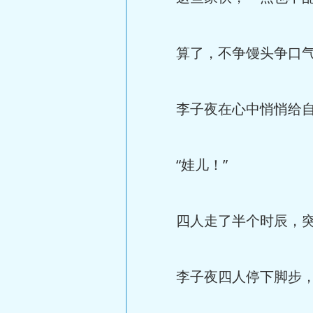
算了，不争馒头争口
李子夜在心中悄悄给自己
“娃儿！”
四人走了半个时辰，突然
李子夜四人停下脚步，