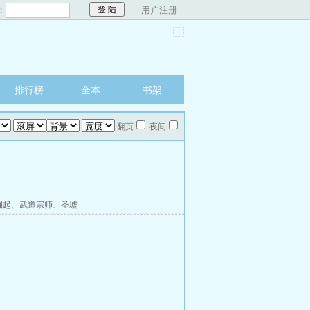
：
用户注册
排行榜
全本
书架
翻页
夜间
崛起
、
武道宗师
、
圣墟