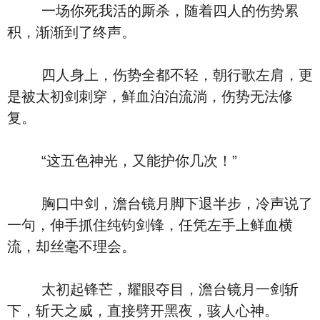
一场你死我活的厮杀，随着四人的伤势累
积，渐渐到了终声。
四人身上，伤势全都不轻，朝行歌左肩，更
是被太初剑刺穿，鲜血泊泊流淌，伤势无法修
复。
“这五色神光，又能护你几次！”
胸口中剑，澹台镜月脚下退半步，冷声说了
一句，伸手抓住纯钧剑锋，任凭左手上鲜血横
流，却丝毫不理会。
太初起锋芒，耀眼夺目，澹台镜月一剑斩
下，斩天之威，直接劈开黑夜，骇人心神。