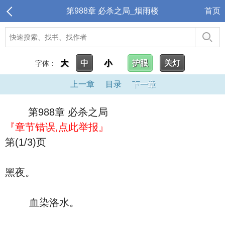
第988章 必杀之局_烟雨楼
首页
大
中
小
护眼
关灯
字体：
上一章
目录
下一章
第988章 必杀之局
『章节错误,点此举报』
第(1/3)页
黑夜。
血染洛水。