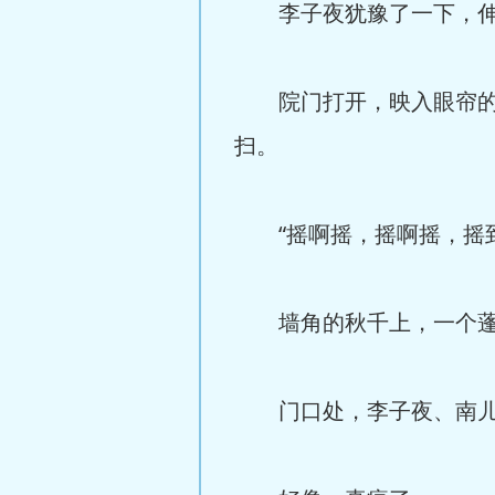
李子夜犹豫了一下，伸
院门打开，映入眼帘的是
扫。
“摇啊摇，摇啊摇，摇到
墙角的秋千上，一个蓬头
门口处，李子夜、南儿注