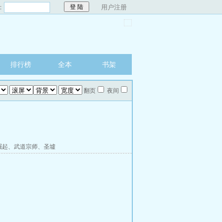
：
用户注册
排行榜
全本
书架
翻页
夜间
崛起
、
武道宗师
、
圣墟