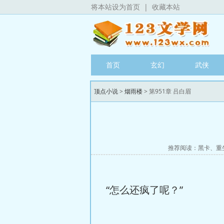
将本站设为首页
|
收藏本站
首页
玄幻
武侠
顶点小说
>
烟雨楼
> 第951章 吕白眉
推荐阅读：
黑卡
、
重
“怎么还疯了呢？”