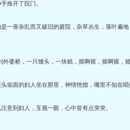
手推开了院门。
一座杂乱而又破旧的庭院，杂草丛生，落叶遍地
外婆桥，一只馒头，一块糕，摇啊摇，摇啊摇，摇
垢面的妇人坐在那里，神情恍惚，嘴里不知在唱
意到妇人，互视一眼，心中皆有点突突。