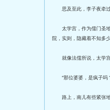
思及至此，李子夜牵过身
太学宫，作为儒门圣地，
院，实则，隐藏着不知多
就像法儒所说，太学宫犄
“那位婆婆，是疯子吗？
路上，南儿有些紧张地