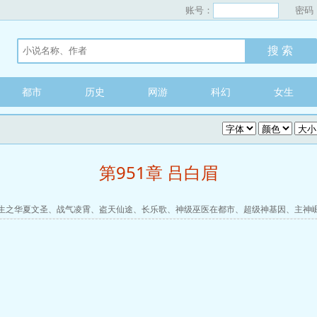
账号：
密码
都市
历史
网游
科幻
女生
第951章 吕白眉
生之华夏文圣
、
战气凌霄
、
盗天仙途
、
长乐歌
、
神级巫医在都市
、
超级神基因
、
主神