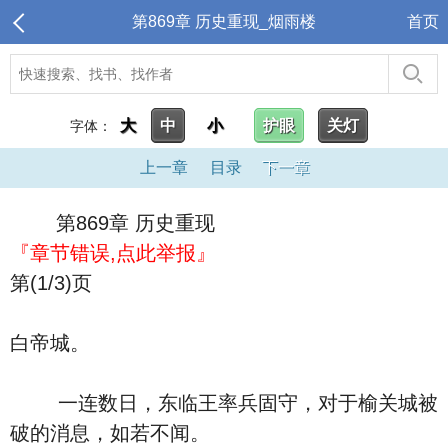
第869章 历史重现_烟雨楼
首页
大
中
小
护眼
关灯
字体：
上一章
目录
下一章
第869章 历史重现
『章节错误,点此举报』
第(1/3)页
白帝城。
一连数日，东临王率兵固守，对于榆关城被
破的消息，如若不闻。