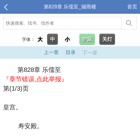
第828章 乐儒至_烟雨楼
首页
大
中
小
护眼
关灯
字体：
上一章
目录
下一章
第828章 乐儒至
『章节错误,点此举报』
第(1/3)页
皇宫。
寿安殿。