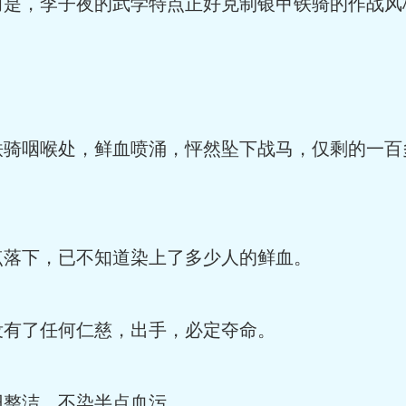
，李子夜的武学特点正好克制银甲铁骑的作战风
咽喉处，鲜血喷涌，怦然坠下战马，仅剩的一百
落下，已不知道染上了多少人的鲜血。
有了任何仁慈，出手，必定夺命。
整洁，不染半点血污。