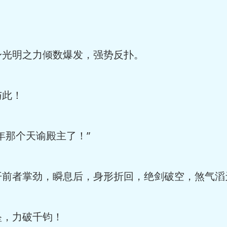
光明之力倾数爆发，强势反扑。
此！
那个天谕殿主了！”
者掌劲，瞬息后，身形折回，绝剑破空，煞气滔
，力破千钧！