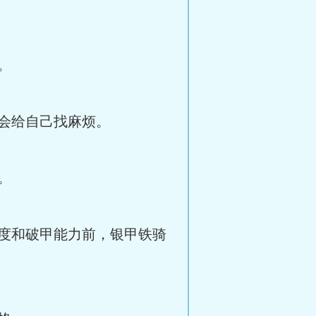
。
会给自己找麻烦。
。
度和破甲能力前，银甲铁骑