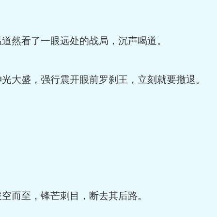
道然看了一眼远处的战局，沉声喝道。
大盛，强行震开眼前罗刹王，立刻就要撤退。
。
空而至，锋芒刺目，断去其后路。