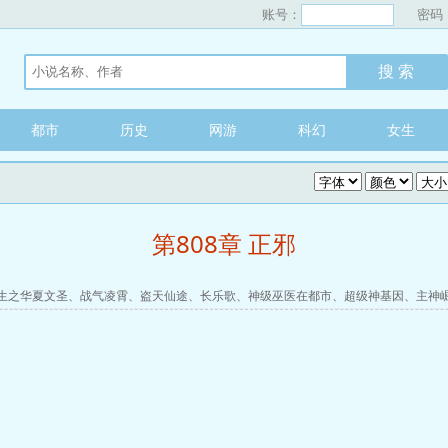
账号：
密码
都市
历史
网游
科幻
女生
第808章 正邪
生之华夏文圣
、
战气凌霄
、
盗天仙途
、
长乐歌
、
神级巫医在都市
、
超级神基因
、
主神