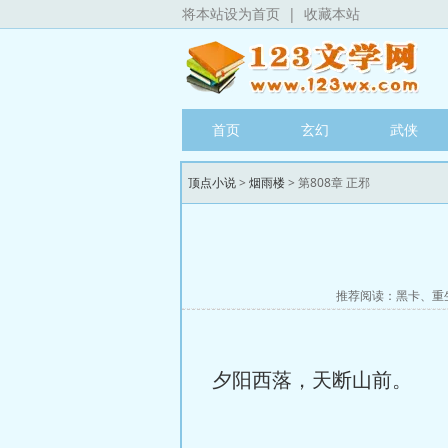
将本站设为首页
|
收藏本站
首页
玄幻
武侠
顶点小说
>
烟雨楼
> 第808章 正邪
推荐阅读：
黑卡
、
重
夕阳西落，天断山前。