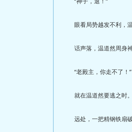
“神子，退！”
眼看局势越发不利，温
话声落，温道然周身神光
“老殿主，你走不了！”
就在温道然要逃之时
远处，一把精钢铁扇破