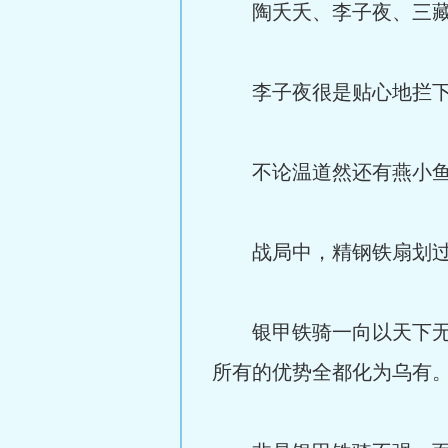
陶夭夭、李子夜、三藏拦
李子夜很是贴心地拦下了
不论温道然还有燕小鱼，
战局中，精钢铁扇划过，
银甲铁骑一向以天下无敌
所有的优势全都化为乌有