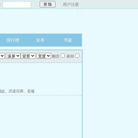
：
用户注册
排行榜
全本
书架
翻页
夜间
崛起
、
武道宗师
、
圣墟