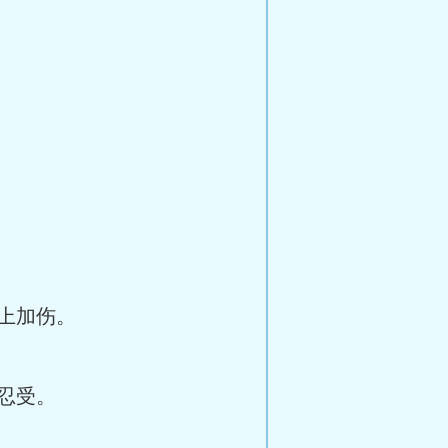
上加伤。
忍受。