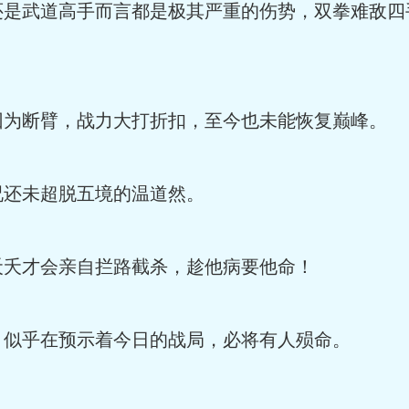
武道高手而言都是极其严重的伤势，双拳难敌四
断臂，战力大打折扣，至今也未能恢复巅峰。
还未超脱五境的温道然。
夭才会亲自拦路截杀，趁他病要他命！
乎在预示着今日的战局，必将有人殒命。