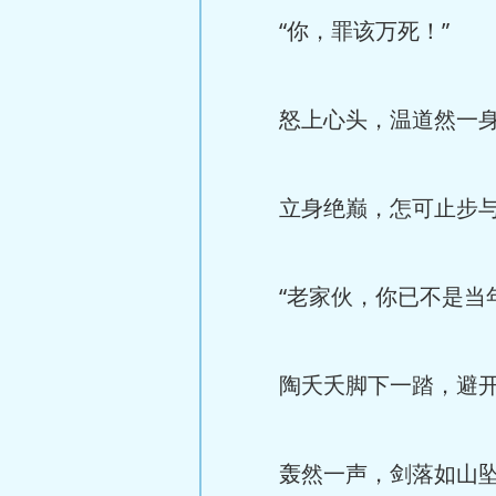
“你，罪该万死！”
怒上心头，温道然一身
立身绝巅，怎可止步与
“老家伙，你已不是当年
陶夭夭脚下一踏，避开前
轰然一声，剑落如山坠