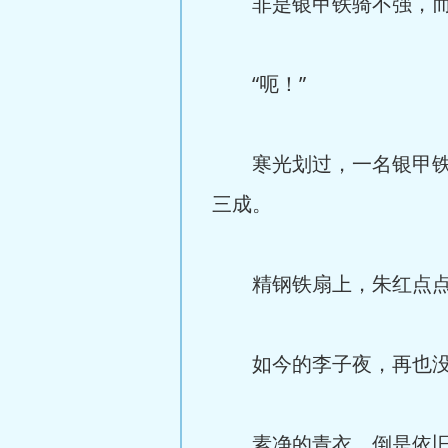
非是银甲铁骑不强，而是
“呃！”
寒光划过，一名银甲铁骑
三成。
精钢铁扇上，朱红点点
如今的李子夜，再也没
素净的青衣，倒是依旧