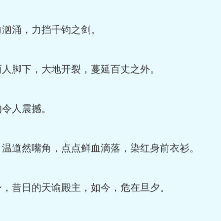
汹涌，力挡千钧之剑。
人脚下，大地开裂，蔓延百丈之外。
令人震撼。
道然嘴角，点点鲜血滴落，染红身前衣衫。
，昔日的天谕殿主，如今，危在旦夕。