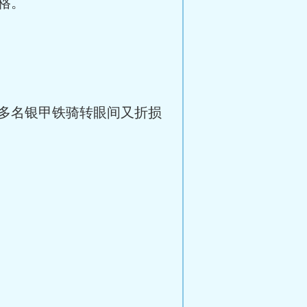
格。
多名银甲铁骑转眼间又折损