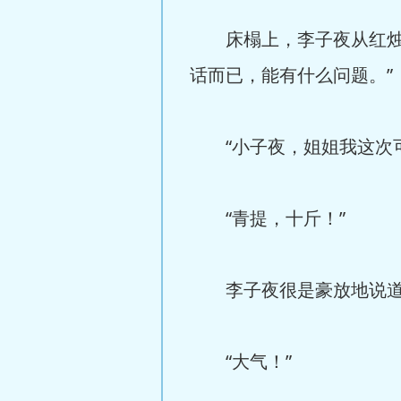
床榻上，李子夜从红烛身
话而已，能有什么问题。”
“小子夜，姐姐我这次可
“青提，十斤！”
李子夜很是豪放地说
“大气！”