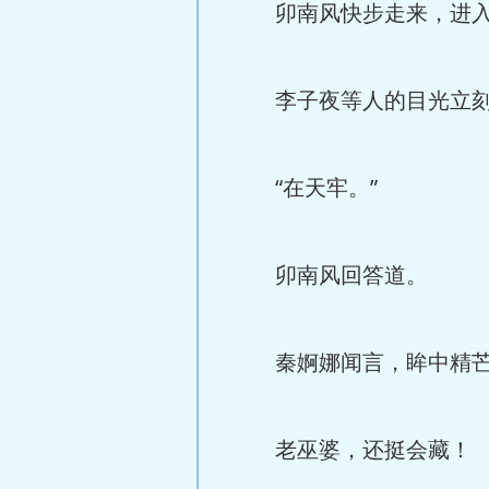
卯南风快步走来，进入
李子夜等人的目光立刻
“在天牢。”
卯南风回答道。
秦婀娜闻言，眸中精芒
老巫婆，还挺会藏！