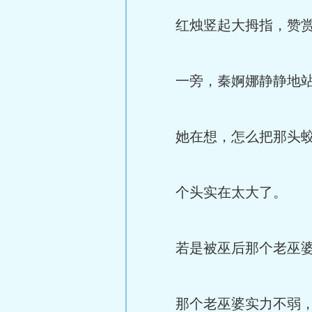
红烛竖起大拇指，赞赏
一旁，秦婀娜静静地站
她在想，怎么把那头蛟
个头实在太大了。
若是被巫后那个老巫婆
那个老巫婆实力不弱，如