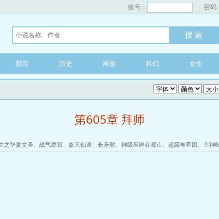
账号：
密码
都市
历史
网游
科幻
女生
第605章 拜师
生之华夏文圣
、
战气凌霄
、
盗天仙途
、
长乐歌
、
神级巫医在都市
、
超级神基因
、
主神