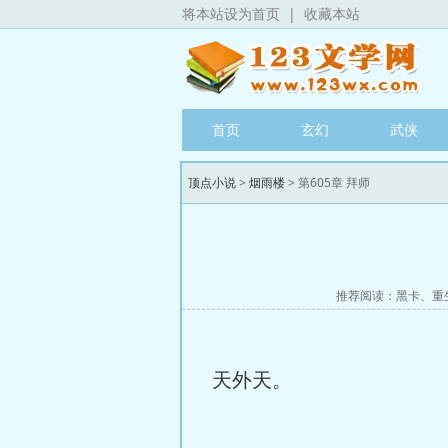
将本站设为首页
|
收藏本站
首页
玄幻
武侠
顶点小说
>
烟雨楼
> 第605章 拜师
推荐阅读：
黑卡
、
重
天外天。