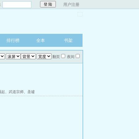
：
用户注册
排行榜
全本
书架
翻页
夜间
崛起
、
武道宗师
、
圣墟