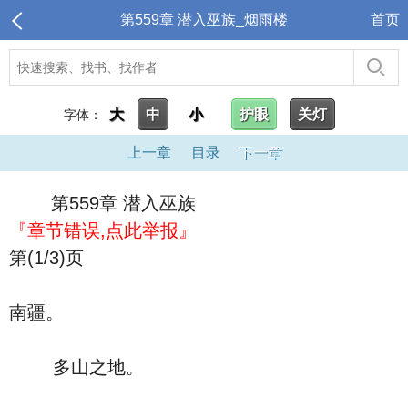
第559章 潜入巫族_烟雨楼
首页
大
中
小
护眼
关灯
字体：
上一章
目录
下一章
第559章 潜入巫族
『章节错误,点此举报』
第(1/3)页
南疆。
多山之地。