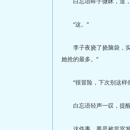
白忘语眸子微眯，道，“
“这。”
李子夜挠了挠脑袋，实话
她抢的最多。”
“很冒险，下次别这样做
白忘语轻声一叹，提醒
这件事，要是被皇室发