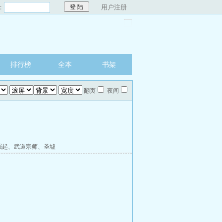
：
用户注册
排行榜
全本
书架
翻页
夜间
崛起
、
武道宗师
、
圣墟