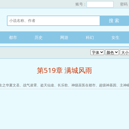
账号：
密码
都市
历史
网游
科幻
女生
第519章 满城风雨
生之华夏文圣
、
战气凌霄
、
盗天仙途
、
长乐歌
、
神级巫医在都市
、
超级神基因
、
主神