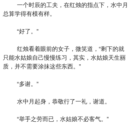
一个时辰的工夫，在红烛的指点下，水中月
总算学得有模有样。
“好了。”
红烛看着眼前的女子，微笑道，“剩下的就
只能水姑娘自己慢慢练习，其实，水姑娘天生丽
质，并不需要涂抹这些东西。”
“多谢。”
水中月起身，恭敬行了一礼，谢道。
“举手之劳而已，水姑娘不必客气。”