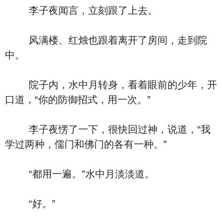
李子夜闻言，立刻跟了上去。
风满楼、红烛也跟着离开了房间，走到院
中。
院子内，水中月转身，看着眼前的少年，开
口道，“你的防御招式，用一次。”
李子夜愣了一下，很快回过神，说道，“我
学过两种，儒门和佛门的各有一种。”
“都用一遍。”水中月淡淡道。
“好。”