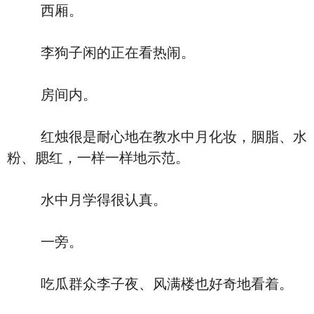
西厢。
李狗子闲的正在看热闹。
房间内。
红烛很是耐心地在教水中月化妆，胭脂、水
粉、腮红，一样一样地示范。
水中月学得很认真。
一旁。
吃瓜群众李子夜、风满楼也好奇地看着。