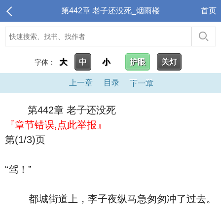
第442章 老子还没死_烟雨楼
首页
大
中
小
护眼
关灯
字体：
上一章
目录
下一章
第442章 老子还没死
『章节错误,点此举报』
第(1/3)页
“驾！”
都城街道上，李子夜纵马急匆匆冲了过去。