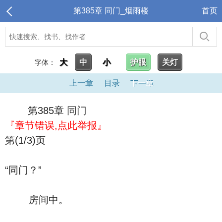
第385章 同门_烟雨楼
首页
大
中
小
护眼
关灯
字体：
上一章
目录
下一章
第385章 同门
『章节错误,点此举报』
第(1/3)页
“同门？”
房间中。