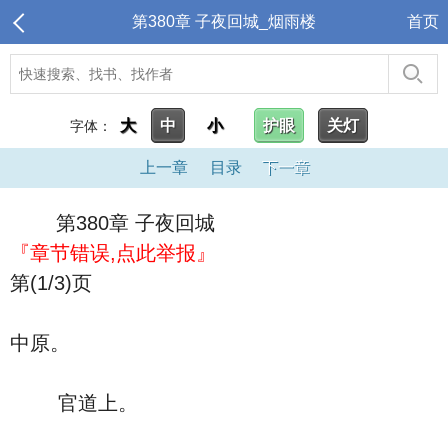
第380章 子夜回城_烟雨楼
首页
大
中
小
护眼
关灯
字体：
上一章
目录
下一章
第380章 子夜回城
『章节错误,点此举报』
第(1/3)页
中原。
官道上。