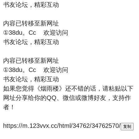
书友论坛，精彩互动
内容已转移至新网址
①38du。Cc 欢迎访问
书友论坛，精彩互动
内容已转移至新网址
①38du。Cc 欢迎访问
书友论坛，精彩互动
如果您觉得《烟雨楼》还不错的话，请粘贴以下
网址分享给你的QQ、微信或微博好友，支持作
者！
https://m.123vvx.cc/html/34762/34762570/
复制