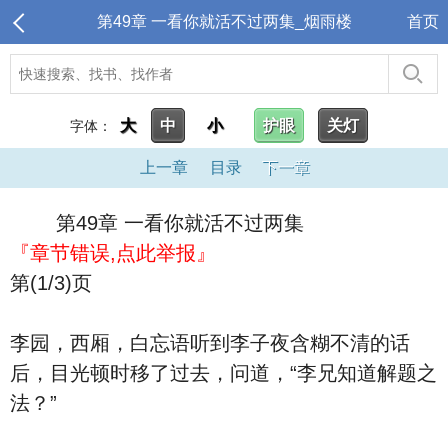
第49章 一看你就活不过两集_烟雨楼
首页
大
中
小
护眼
关灯
字体：
上一章
目录
下一章
第49章 一看你就活不过两集
『章节错误,点此举报』
第(1/3)页
李园，西厢，白忘语听到李子夜含糊不清的话
后，目光顿时移了过去，问道，“李兄知道解题之
法？”