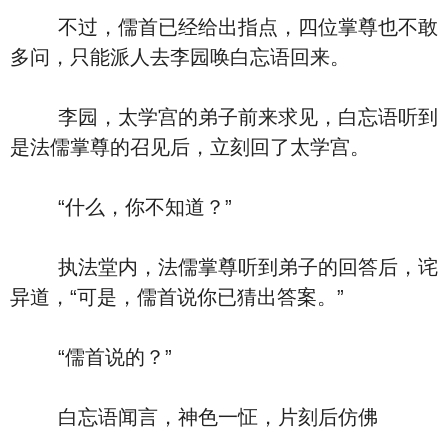
不过，儒首已经给出指点，四位掌尊也不敢
多问，只能派人去李园唤白忘语回来。
李园，太学宫的弟子前来求见，白忘语听到
是法儒掌尊的召见后，立刻回了太学宫。
“什么，你不知道？”
执法堂内，法儒掌尊听到弟子的回答后，诧
异道，“可是，儒首说你已猜出答案。”
“儒首说的？”
白忘语闻言，神色一怔，片刻后仿佛