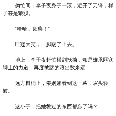
匆忙间，李子夜身子一滚，避开了刀锋，样
子甚是狼狈。
“哈哈，废柴！”
匪寇大笑，一脚踹了上去。
地上，李子夜赶忙横剑抵挡，却是难承匪寇
脚上的力道，再度被踹的滚出数米远。
远方树梢上，秦婀娜看到这一幕，眉头轻
皱。
这小子，把她教过的东西都忘了吗？