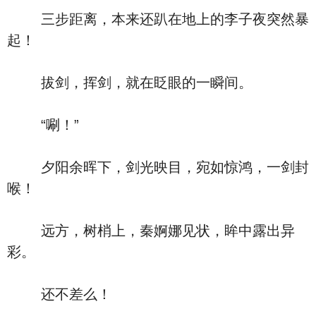
三步距离，本来还趴在地上的李子夜突然暴
起！
拔剑，挥剑，就在眨眼的一瞬间。
“唰！”
夕阳余晖下，剑光映目，宛如惊鸿，一剑封
喉！
远方，树梢上，秦婀娜见状，眸中露出异
彩。
还不差么！