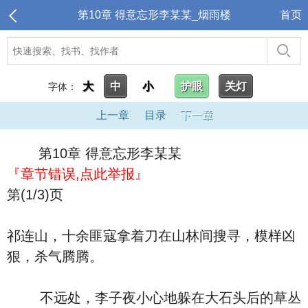
第10章 得意忘形李某某_烟雨楼
首页
大
中
小
护眼
关灯
字体：
上一章
目录
下一章
第10章 得意忘形李某某
『章节错误,点此举报』
第(1/3)页
祁连山，十余匪寇拿着刀在山林间搜寻，模样凶
狠，杀气腾腾。
不远处，李子夜小心地躲在大石头后的草丛