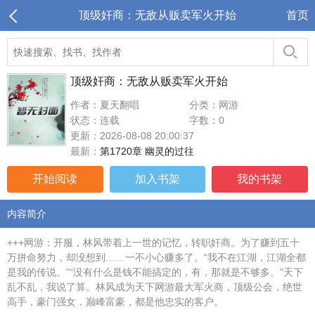
顶级奸商：无敌从贩卖军火开始
首页
顶级奸商：无敌从贩卖军火开始
作者：夏天翻唱
分类：网游
状态：连载
字数：0
更新：2026-08-08 20:00:37
最新：
第1720章 幽灵的过往
开始阅读
加入书架
我的书架
内容简介
+++网游：开服，林风带着上一世的记忆，转职奸商。为了赚到五十
万拼命努力，却没想到……一不小心赚多了。“我不在江湖，江湖全都
是我的传说。”“没有什么是钱不能搞定的，有，那就是不够多。”天下
乱不乱，我说了算。林风成为天下网游最大军火商，顶级公会，绝世
高手，豪门强女，巅峰富豪，都是他忠实的客户。