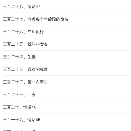
三百二十八、情话47
三百二十七、老虎各个年龄段的命名
三百二十六、立即执行
三百二十五、我的小女友
三百二十四、生姜
三百二十三、喜欢的标准
三百二十二、第一次牵手
三百二十一、回家
三百二十、情话46
三百一十九、情话45