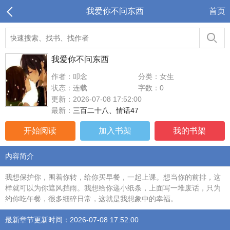
我爱你不问东西
首页
我爱你不问东西
作者：叩念
分类：女生
状态：连载
字数：0
更新：2026-07-08 17:52:00
最新：
三百二十八、情话47
开始阅读
加入书架
我的书架
内容简介
我想保护你，围着你转，给你买早餐，一起上课。想当你的前排，这
样就可以为你遮风挡雨。我想给你递小纸条，上面写一堆废话，只为
约你吃午餐，很多细碎日常，这就是我想象中的幸福。
最新章节更新时间：2026-07-08 17:52:00