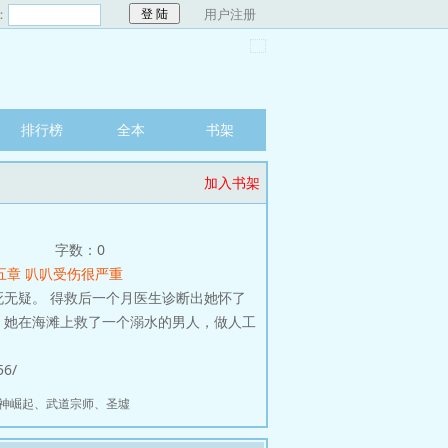
：
用户注册
排行榜
全本
书架
加入书架
字数：0
五章 叭叭受伤很严重
无疑。 得救后一个月医生诊断出她怀了
，她在海滩上救了一个溺水的男人，做人工
6/
神崛起
、
武道宗师
、
圣墟