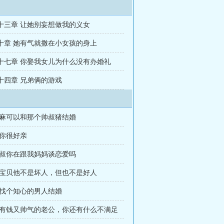
十三章 让她别妄想做我的义女
十章 她有气就撒在小女孩的身上
十七章 你娶我女儿为什么没有办婚礼
十四章 兄弟俩的游戏
麻麻可以和那个帅叔猪结婚
看你很好亲
叔叔你在跟我妈妈谈恋爱吗
 宝贝他不是坏人，但也不是好人
 找个知心的男人结婚
 有钱又帅气的老公，你还有什么不满足