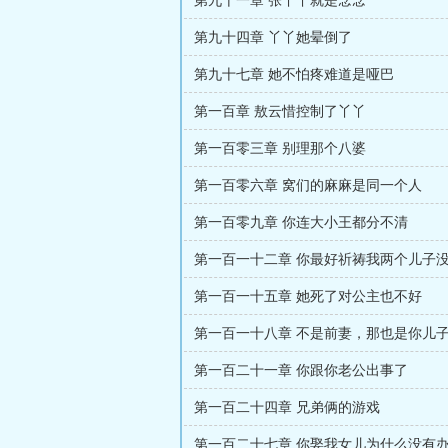
第九十四章 丫丫她晕倒了
第九十七章 她不怕疼难道是哑巴
第一百章 敖云惜控制了丫丫
第一百零三章 别理那个八婆
第一百零六章 窝们的麻麻是同一个人
第一百零九章 你连大小王都分不清
第一百一十二章 你最好祈祷我两个儿子
第一百一十五章 她死了对公主也不好
第一百二十一章 你跟你老公出事了
第一百二十四章 兄弟俩的游戏
第一百二十七章 你娶我女儿为什么没有