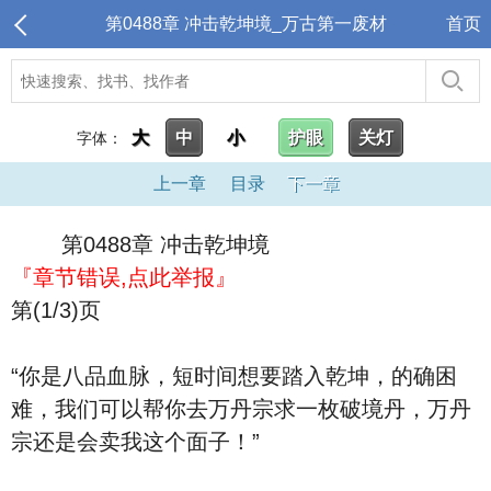
第0488章 冲击乾坤境_万古第一废材
首页
大
中
小
护眼
关灯
字体：
上一章
目录
下一章
第0488章 冲击乾坤境
『章节错误,点此举报』
第(1/3)页
“你是八品血脉，短时间想要踏入乾坤，的确困
难，我们可以帮你去万丹宗求一枚破境丹，万丹
宗还是会卖我这个面子！”