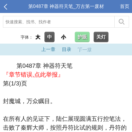
第0487章 神器符天笔_万古第一废材
首页
大
中
小
护眼
关灯
字体：
上一章
目录
下一章
第0487章 神器符天笔
『章节错误,点此举报』
第(1/3)页
封魔城，万众瞩目。
在所有人的见证下，陆仁展现圆满五行控笔法，
击败了秦辉大师，按照丹符比试的规则，丹符的